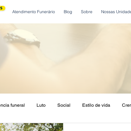
S
Atendimento Funerário
Blog
Sobre
Nossas Unidad
ncia funeral
Luto
Social
Estilo de vida
Cre
leconsulta
Angeplus
Mães
Presente
Solid