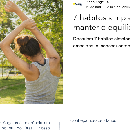
Plano Angelus
19 de mar.
3 min de leitur
7 hábitos simp
Mulher
Saúde do Homem
Natal
Receitas
manter o equil
Descubra 7 hábitos simples 
emocional e, consequenteme
Conheça nossos Planos
o Angelus é referência em
s no sul do Brasil. Nosso