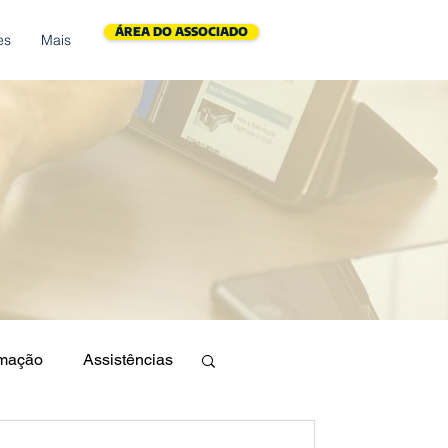
ÁREA DO ASSOCIADO
es
Mais
mação
Assistências
ariedade
Família