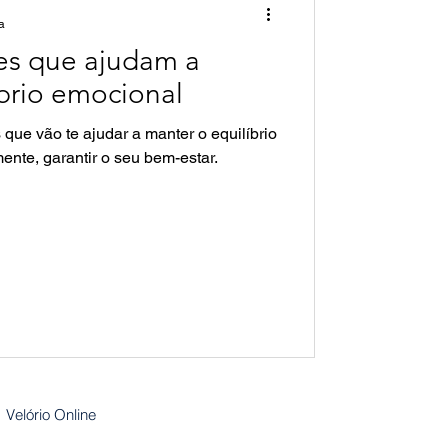
a
les que ajudam a
Janeiro Branco
íbrio emocional
que vão te ajudar a manter o equilíbrio
nte, garantir o seu bem-estar.
Velório Online