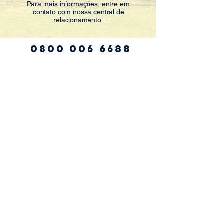
Para mais informações, entre em
contato com nossa central de
relacionamento:
0800 006 6688