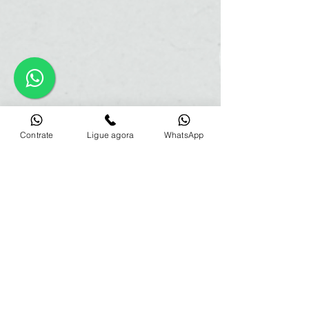
Contrate
Ligue agora
WhatsApp
Plano Angelus
24 de jul. de 2024
3 min de leitura
Angeplus: Várias
soluções em um só lugar
Você já imaginou ter todas as facilidades do
seu Plano Angelus na palma da mão? Com