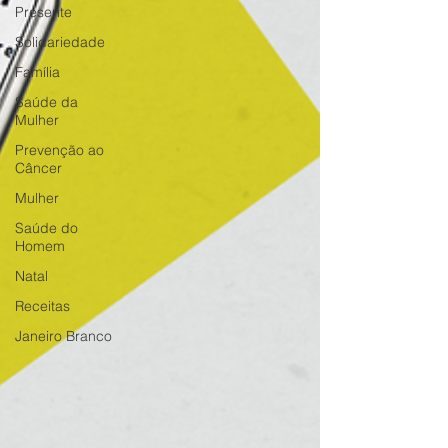
Presente
Solidariedade
Família
Saúde da
Mulher
Prevenção ao
Câncer
Mulher
Saúde do
Homem
Natal
Receitas
Janeiro Branco