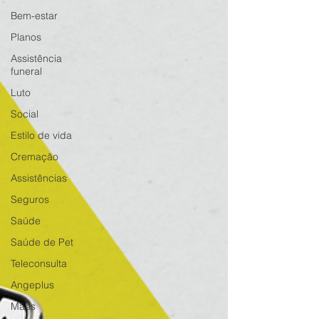
Bem-estar
Planos
Assistência
funeral
Luto
Social
Estilo de vida
Cremação
Assistências
Seguros
Saúde
Saúde de Pet
Teleconsulta
Angeplus
Mães