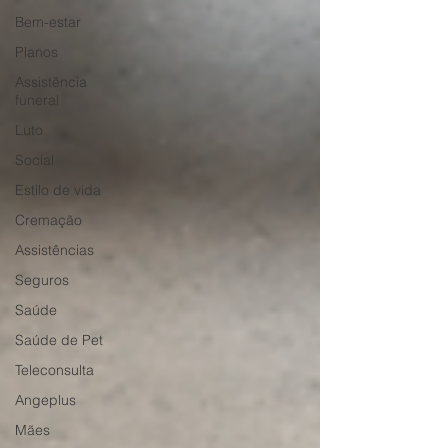
Bem-estar
Planos
Assistência
funeral
Luto
Social
Estilo de vida
Cremação
Assistências
Seguros
Saúde
Saúde de Pet
Teleconsulta
Angeplus
Mães