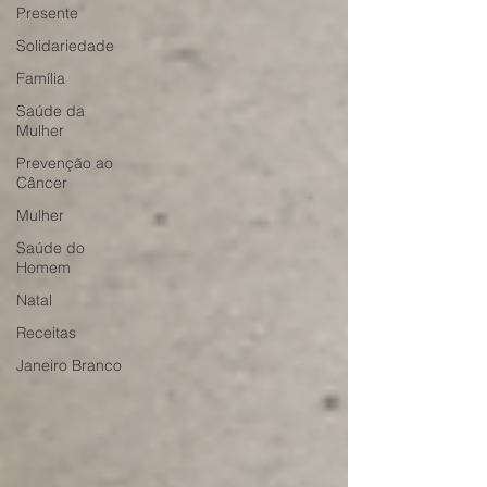
Presente
Solidariedade
Família
Saúde da
Mulher
Prevenção ao
Câncer
Mulher
Saúde do
Homem
Natal
Receitas
Janeiro Branco