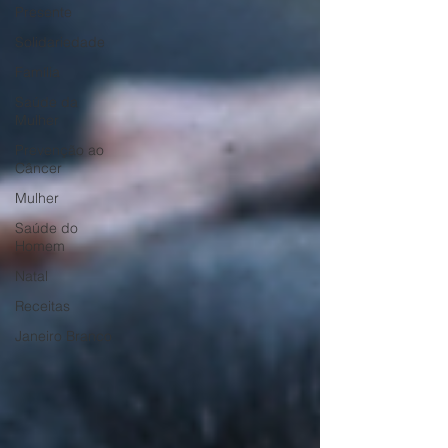
Presente
Solidariedade
Família
Saúde da
Mulher
Prevenção ao
Câncer
Mulher
Saúde do
Homem
Natal
Receitas
Janeiro Branco