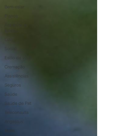
Bem-estar
Planos
Assistência
funeral
Luto
Social
Estilo de vida
Cremação
Assistências
Seguros
Saúde
Saúde de Pet
Teleconsulta
Angeplus
Mães