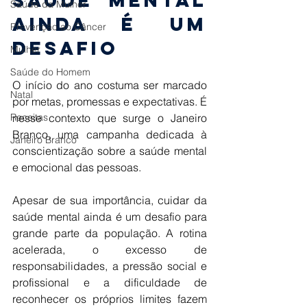
saúde mental 
Saúde da Mulher
ainda é um 
Prevenção ao Câncer
desafio 
Mulher
Saúde do Homem
O início do ano costuma ser marcado 
Natal
por metas, promessas e expectativas. É 
Receitas
nesse contexto que surge o Janeiro 
Branco, uma campanha dedicada à 
Janeiro Branco
conscientização sobre a saúde mental 
e emocional das pessoas. 
Apesar de sua importância, cuidar da 
saúde mental ainda é um desafio para 
grande parte da população. A rotina 
acelerada, o excesso de 
responsabilidades, a pressão social e 
profissional e a dificuldade de 
reconhecer os próprios limites fazem 