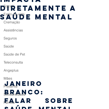
diretamente a
Social
Estilo de vida
saúde mental
Cremação
Assistências
Seguros
Saúde
Saúde de Pet
Teleconsulta
Angeplus
Mães
Janeiro 
Presente
Branco: 
Solidariedade
falar sobre 
Família