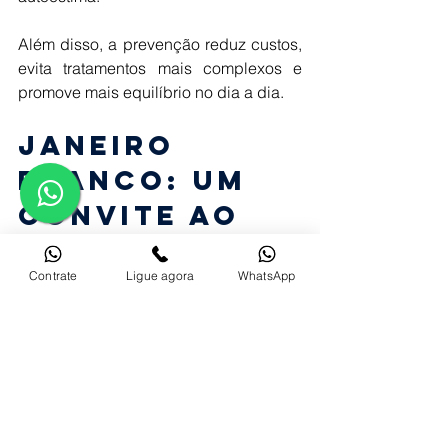
Além disso, a prevenção reduz custos, 
evita tratamentos mais complexos e 
promove mais equilíbrio no dia a dia. 
Janeiro 
Branco: um 
convite ao 
cuidado 
Contrate
Ligue agora
WhatsApp
integral 
A campanha Janeiro Branco nos 
convida a refletir sobre a forma como 
temos cuidado da nossa saúde 
emocional ao longo do ano. Esse 
cuidado passa pelo corpo, pela mente 