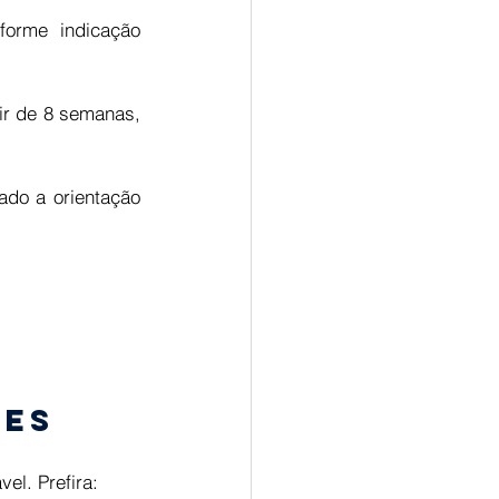
orme indicação 
tir de 8 semanas, 
ado a orientação 
 
es 
l. Prefira: 