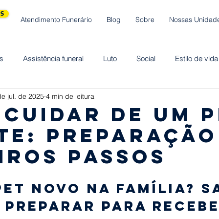
S
Atendimento Funerário
Blog
Sobre
Nossas Unidad
s
Assistência funeral
Luto
Social
Estilo de vida
e jul. de 2025
4 min de leitura
Saúde
Saúde de Pet
Teleconsulta
Angeplus
Mã
cuidar de um p
te: preparação
aúde da Mulher
Prevenção ao Câncer
Mulher
Saúd
iros passos
pet novo na família? S
 preparar para recebe