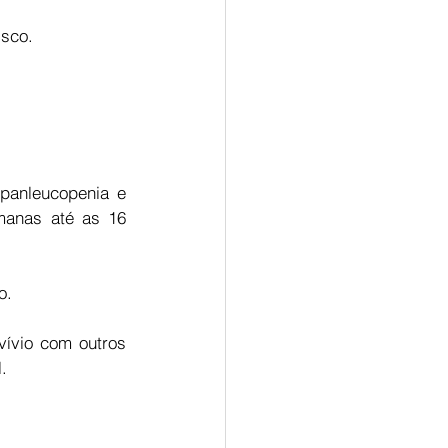
sco. 
 panleucopenia e 
anas até as 16 
o. 
ívio com outros 
. 