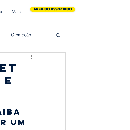
ÁREA DO ASSOCIADO
es
Mais
Cremação
es
Presente
et
 e
e do Homem
Natal
aiba 
r um 