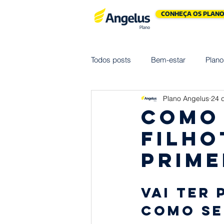
CONHEÇA OS PLANO
Todos posts
Bem-estar
Plano
Plano Angelus
24 d
Assistências
Seguros
Como 
filho
Solidariedade
Família
S
prime
Receitas
Janeiro Branco
Vai ter 
como se