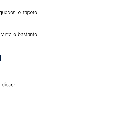
uedos e tapete 
ante e bastante 
m 
 dicas: 