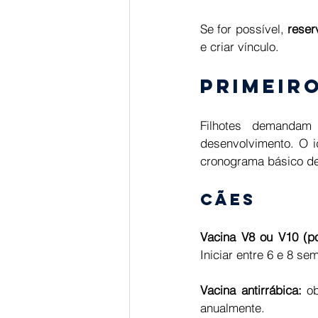
Se for possível, 
reser
e criar vínculo. 
Primeir
Filhotes demandam
desenvolvimento. O i
cronograma básico de
Cães 
Vacina V8 ou V10 (po
Iniciar entre 6 e 8 s
Vacina antirrábica:
 o
anualmente. 