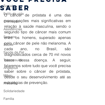
saber
Social
Estilo de vida
O câncer de próstata é uma das 
preocupações mais significativas em 
Cremação
relação à saúde masculina, sendo o 
Assistências
segundo tipo de câncer mais comum 
Seguros
entre os homens, superado apenas 
pelo câncer de pele não melanoma. A 
Saúde
cada ano, no Brasil, são 
Saúde de Pet
diagnosticados cerca de 70 mil novos 
casos dessa doença. A seguir, 
Teleconsulta
falaremos sobre tudo que você precisa 
Angeplus
saber sobre o câncer de próstata, 
Mães
desde o seu desenvolvimento até as 
estratégias de prevenção. 
Presente
Solidariedade
Família