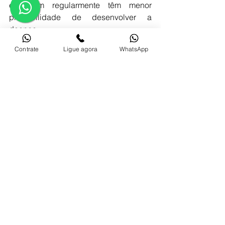
exercitam regularmente têm menor 
probabilidade de desenvolver a 
doença. 
Contrate
Ligue agora
WhatsApp
Evitar o tabagismo e limitar o consumo 
de álcool:
 O tabagismo e o consumo 
excessivo de álcool estão relacionados 
a vários problemas de saúde, incluindo 
um risco aumentado de câncer. 
Portanto, evitar o tabagismo e consumir 
álcool com moderação são 
recomendações importantes. 
O câncer de próstata é uma 
preocupação séria de saúde 
masculina que afeta milhares de 
homens a cada ano. A detecção 
precoce é fundamental para o 
tratamento bem-sucedido, e os homens 