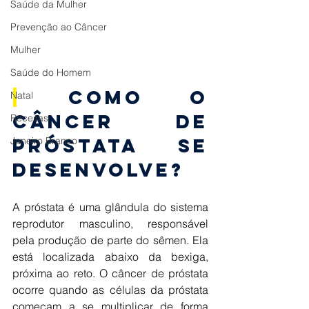
Saúde da Mulher
Prevenção ao Câncer
Mulher
Saúde do Homem
|
 Como o 
Natal
Câncer de 
Receitas
Próstata se 
Janeiro Branco
desenvolve? 
A próstata é uma glândula do sistema 
reprodutor masculino, responsável 
pela produção de parte do sêmen. Ela 
está localizada abaixo da bexiga, 
próxima ao reto. O câncer de próstata 
ocorre quando as células da próstata 
começam a se multiplicar de forma 